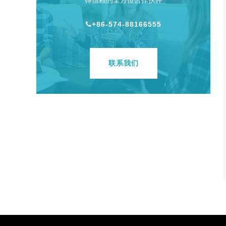
得信赖的全方位合作伙伴
+86-574-88166555
联系我们
电泳小尺寸防尘片
汽车配件防尘片
类:防尘片
分类:防尘片
看详情
查看详情