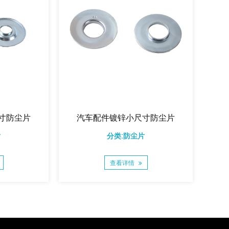
寸防尘片
汽车配件镀锌小尺寸防尘片
汽
片
分类:防尘片
查看详情